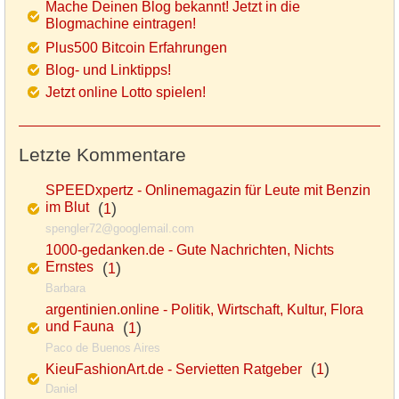
Mache Deinen Blog bekannt! Jetzt in die
Blogmachine eintragen!
Plus500 Bitcoin Erfahrungen
Blog- und Linktipps!
Jetzt online Lotto spielen!
Letzte Kommentare
SPEEDxpertz - Onlinemagazin für Leute mit Benzin
im Blut
(
)
1
spengler72@googlemail.com
1000-gedanken.de - Gute Nachrichten, Nichts
Ernstes
(
)
1
Barbara
argentinien.online - Politik, Wirtschaft, Kultur, Flora
und Fauna
(
)
1
Paco de Buenos Aires
(
)
KieuFashionArt.de - Servietten Ratgeber
1
Daniel